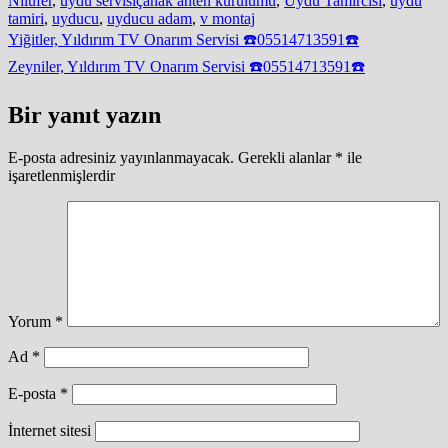
Nilüfer
,
uydu servisiçanak anten kurulumu
,
Uydu Tamircisi
,
uydu
tamiri
,
uyducu
,
uyducu adam
,
v montaj
Yazı
Yiğitler, Yıldırım TV Onarım Servisi ☎️05514713591☎️
gezinmesi
Zeyniler, Yıldırım TV Onarım Servisi ☎️05514713591☎️
Bir yanıt yazın
E-posta adresiniz yayınlanmayacak.
Gerekli alanlar
*
ile
işaretlenmişlerdir
Yorum
*
Ad
*
E-posta
*
İnternet sitesi