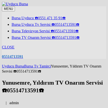
Skip
to
MENU
content
Bursa Uyducu ☎️0551 471 35 91☎️
Bursa Uyducu Tv Servisi ☎️05514713591☎️
Bursa Televizyon Servisi ☎️05514713591☎️
Bursa TV Onarım Servisi ☎️05514713591☎️
CLOSE
05514713591
Uyducu Bursa
Bursa Tv Tamirci
Yunusemre, Yıldırım TV Onarım
Servisi ☎️05514713591☎️
Yunusemre, Yıldırım TV Onarım Servisi
☎️05514713591☎️
|
admin