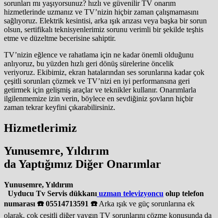
sorunları mı yaşıyorsunuz? hızlı ve güvenilir TV onarım
hizmetlerinde uzmanız ve TV’nizin hiçbir zaman çalışmamasını
sağlıyoruz. Elektrik kesintisi, arka ışık arızası veya başka bir sorun
olsun, sertifikalı teknisyenlerimiz sorunu verimli bir şekilde teşhis
etme ve düzeltme becerisine sahiptir.
TV’nizin eğlence ve rahatlama için ne kadar önemli olduğunu
anlıyoruz, bu yüzden hızlı geri dönüş sürelerine öncelik
veriyoruz. Ekibimiz, ekran hatalarından ses sorunlarına kadar çok
çeşitli sorunları çözmek ve TV’nizi en iyi performansına geri
getirmek için gelişmiş araçlar ve teknikler kullanır. Onarımlarla
ilgilenmemize izin verin, böylece en sevdiğiniz şovların hiçbir
zaman tekrar keyfini çıkarabilirsiniz.
Hizmetlerimiz
Yunusemre, Yıldırım
da Yaptığımız Diğer Onarımlar
Yunusemre, Yıldırım
Uyducu Tv Servis dükkanı
uzman televizyoncu
olup telefon
numarası ☎️ 05514713591 ☎️
Arka ışık ve güç sorunlarına ek
olarak, çok çeşitli diğer yaygın TV sorunlarını çözme konusunda da