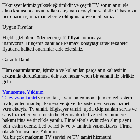
Teknisyenlerimiz yüksek eğitimlidir ve çeşitli TV sorunlarını ele
alma konusunda uzun yıllara dayanan deneyime sahiptir. Cihazınızın
her onarım için uzman ellerde olduğuna güvenebilirsiniz.
Uygun Fiyatlar
Hiçbir gizli ücret ödemeden şeffaf fiyatlandırmaya
inanıyoruz. Bütçeniz dahilinde kalmayı kolaylaştırarak rekabetçi
fiyatlarla kaliteli onarımlar elde edersiniz.
Garanti Dahil
Tüm onarımlarımız, işimizin ve kullanılan parçaların kalitesinin
arkasında durduğumuza dair size huzur veren bir garanti ile birlikte
gelir.
Yunusemre, Yıldırım
Televizyon tamiri
ve montajı, uydu, anten montajı, merkezi sistem
uydu, anten montajı, kamera ve güvenlik sistemleri servis hizmeti
vermekteyiz. Tv tamiri, bilgisayar tamiri, uydu ekipmanları servis ve
satış hizmetleri verilmektedir. Her marka lcd ve led tv tamiri ve
bakımı itina ve titizlikle yapılır. Bir telefonla evinizden alınıp aynı
gün teslim ederiz. Led tv, lcd tv ve tv tamiratı yapmaktayız. Firma
olarak Yunusemre, Yıldırım
‘da bir çok markanın TV servisi ve TV tamiri hizmetini