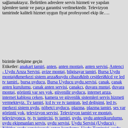
sağlamaktayız. Belirtilen adreslere servis hizmeti ve yapılan
işlemlere tamir ve parça garantisi verilmektedir. Televizyon
tamirinde kaliteli hizmet uygun fiyat profesyonel ekip ile….
bizimle iletişime geçin
Etiketler:
anakart tamiri
,
anten
,
anten montajı
,
anten servisi
,
Antenci
- Uydu Arıza Servisi
,
avize montaj
,
bilgisayar tamiri
,
Bursa Uydu
montajı&merkezi sistem arıza&uydu cihazı&lnb çeşitleri&lcd ve led
tv tamiri.
,
bursa uyducu
,
Bursa Uyducu uydu.servisi
,
çanak
,
çanak
anten kurulumu
,
çanak anten servisi
,
çanakçı
,
duvara mıntaj
,
duvara
montaj
,
görüntü var ses yok
,
güvenilir uyducu
,
internet arıza
,
internet kablosu çeken
,
kamera ve güvenlik sistemleri servis hizmeti
vermekteyiz. Tv tamiri
,
lcd tv ve tv tamiratı
,
led değişimi
,
led tv
,
merkezi sistem uydu
,
nöbetçi uyducu
,
plazma
,
plazma tamiri
,
ses var
görüntü yok
,
televizyon servisi
,
Televizyon tamiri ve montajı
,
televizyoncu
,
tv
,
tv tamircisi
,
tv tamiri
,
uydu
,
uydu antenikurulumu
,
uydu ekipmanları servis
,
uydu servisi
,
Uydu Servisi (Uyducu) ·