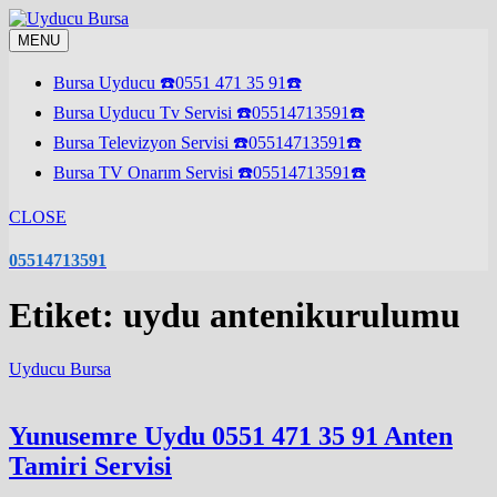
Skip
to
MENU
content
Bursa Uyducu ☎️0551 471 35 91☎️
Bursa Uyducu Tv Servisi ☎️05514713591☎️
Bursa Televizyon Servisi ☎️05514713591☎️
Bursa TV Onarım Servisi ☎️05514713591☎️
CLOSE
05514713591
Etiket:
uydu antenikurulumu
Uyducu Bursa
Yunusemre Uydu 0551 471 35 91 Anten
Tamiri Servisi