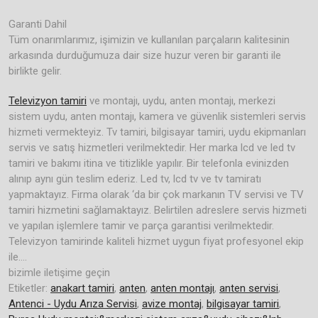
Garanti Dahil
Tüm onarımlarımız, işimizin ve kullanılan parçaların kalitesinin
arkasında durduğumuza dair size huzur veren bir garanti ile
birlikte gelir.
Televizyon tamiri
ve montajı, uydu, anten montajı, merkezi
sistem uydu, anten montajı, kamera ve güvenlik sistemleri servis
hizmeti vermekteyiz. Tv tamiri, bilgisayar tamiri, uydu ekipmanları
servis ve satış hizmetleri verilmektedir. Her marka lcd ve led tv
tamiri ve bakımı itina ve titizlikle yapılır. Bir telefonla evinizden
alınıp aynı gün teslim ederiz. Led tv, lcd tv ve tv tamiratı
yapmaktayız. Firma olarak ‘da bir çok markanın TV servisi ve TV
tamiri hizmetini sağlamaktayız. Belirtilen adreslere servis hizmeti
ve yapılan işlemlere tamir ve parça garantisi verilmektedir.
Televizyon tamirinde kaliteli hizmet uygun fiyat profesyonel ekip
ile….
bizimle iletişime geçin
Etiketler:
anakart tamiri
,
anten
,
anten montajı
,
anten servisi
,
Antenci - Uydu Arıza Servisi
,
avize montaj
,
bilgisayar tamiri
,