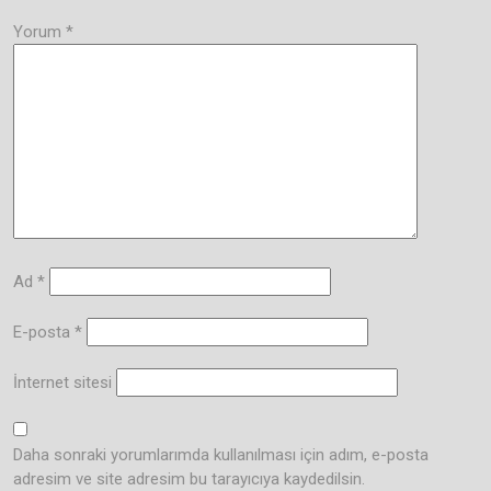
Yorum
*
Ad
*
E-posta
*
İnternet sitesi
Daha sonraki yorumlarımda kullanılması için adım, e-posta
adresim ve site adresim bu tarayıcıya kaydedilsin.