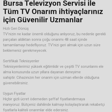
Bursa Televizyon Servisi ile
Tüm TV Onarım ihtiyaçlarınız
için Güvenilir Uzmanlar
Hızlı Geri Dönüş
TV’nizin ne kadar önemli olduğunu anlıyoruz, bu nedenle gerekli
parçaları aldıktan sonra çoğu onarımı 48 saat içinde
tamamlamayı hedefliyoruz. TV’nizi geri almak için uzun süre
beklemeniz gerekmeyecek.
Sertifikalı Teknisyenler
Teknisyenlerimiz yüksek eğitimlidir ve çeşitli TV sorunlarını ele
alma konusunda uzun yıllara dayanan deneyime
sahiptir. Cihazınızın her onarım için uzman ellerde olduğuna
güvenebilirsiniz.
Uygun Fiyatlar
Hiçbir gizli ücret ödemeden şeffaf fiyatlandırmaya
inanıyoruz. Bütçeniz dahilinde kalmayı kolaylaştırarak rekabetçi
fiyatlarla kaliteli onarımlar elde edersiniz.