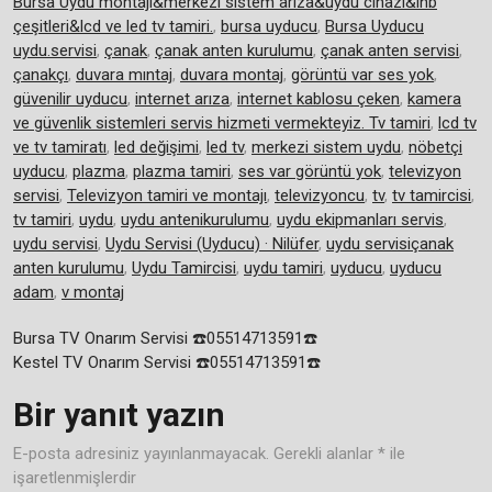
Bursa Uydu montajı&merkezi sistem arıza&uydu cihazı&lnb
çeşitleri&lcd ve led tv tamiri.
,
bursa uyducu
,
Bursa Uyducu
uydu.servisi
,
çanak
,
çanak anten kurulumu
,
çanak anten servisi
,
çanakçı
,
duvara mıntaj
,
duvara montaj
,
görüntü var ses yok
,
güvenilir uyducu
,
internet arıza
,
internet kablosu çeken
,
kamera
ve güvenlik sistemleri servis hizmeti vermekteyiz. Tv tamiri
,
lcd tv
ve tv tamiratı
,
led değişimi
,
led tv
,
merkezi sistem uydu
,
nöbetçi
uyducu
,
plazma
,
plazma tamiri
,
ses var görüntü yok
,
televizyon
servisi
,
Televizyon tamiri ve montajı
,
televizyoncu
,
tv
,
tv tamircisi
,
tv tamiri
,
uydu
,
uydu antenikurulumu
,
uydu ekipmanları servis
,
uydu servisi
,
Uydu Servisi (Uyducu) · Nilüfer
,
uydu servisiçanak
anten kurulumu
,
Uydu Tamircisi
,
uydu tamiri
,
uyducu
,
uyducu
adam
,
v montaj
Yazı
Bursa TV Onarım Servisi ☎️05514713591☎️
Kestel TV Onarım Servisi ☎️05514713591☎️
gezinmesi
Bir yanıt yazın
E-posta adresiniz yayınlanmayacak.
Gerekli alanlar
*
ile
işaretlenmişlerdir