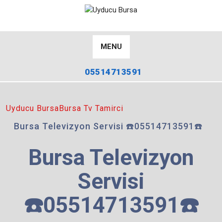
Skip
to
content
MENU
05514713591
Uyducu Bursa
Bursa Tv Tamirci
Bursa Televizyon Servisi ☎️05514713591☎️
Bursa Televizyon
Servisi
☎️05514713591☎️