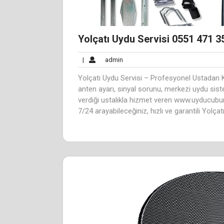
Yolçatı Uydu Servisi 0551 471 3
admin
|
admin
Yolçatı Uydu Servisi – Profesyonel Ustadan K
anten ayarı, sinyal sorunu, merkezi uydu sis
verdiği ustalıkla hizmet veren www.uyducubu
7/24 arayabileceğiniz, hızlı ve garantili Yolçat