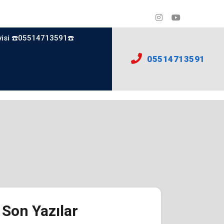
visi ☎️05514713591☎️
05514713591
Son Yazılar