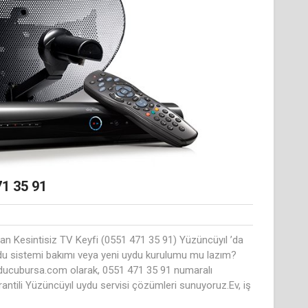
71 35 91
an Kesintisiz TV Keyfi (0551 471 35 91) Yüzüncüyıl ’da
ydu sistemi bakımı veya yeni uydu kurulumu mu lazım?
uyducubursa.com olarak, 0551 471 35 91 numaralı
rantili Yüzüncüyıl uydu servisi çözümleri sunuyoruz.Ev, iş