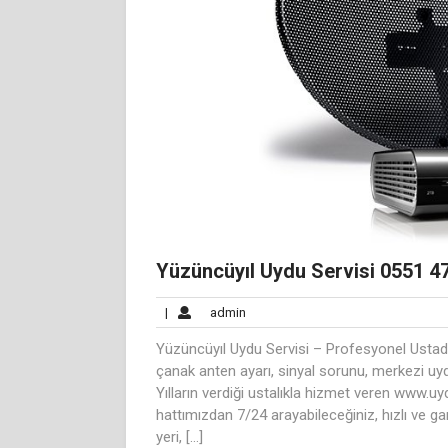
Yüzüncüyıl Uydu Servisi 0551 4
admin
|
admin
Yüzüncüyıl Uydu Servisi – Profesyonel Ustad
çanak anten ayarı, sinyal sorunu, merkezi u
Yılların verdiği ustalıkla hizmet veren www.
hattımızdan 7/24 arayabileceğiniz, hızlı ve ga
yeri, […]