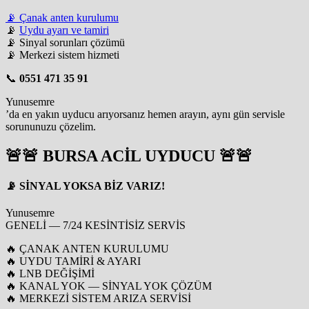
📡 Çanak anten kurulumu
📡
Uydu ayarı ve tamiri
📡 Sinyal sorunları çözümü
📡 Merkezi sistem hizmeti
📞
0551 471 35 91
Yunusemre
’da en yakın uyducu arıyorsanız hemen arayın, aynı gün servisle
sorununuzu çözelim.
🚨🚨 BURSA ACİL UYDUCU 🚨🚨
📡 SİNYAL YOKSA BİZ VARIZ!
Yunusemre
GENELİ — 7/24 KESİNTİSİZ SERVİS
🔥 ÇANAK ANTEN KURULUMU
🔥 UYDU TAMİRİ & AYARI
🔥 LNB DEĞİŞİMİ
🔥 KANAL YOK — SİNYAL YOK ÇÖZÜM
🔥 MERKEZİ SİSTEM ARIZA SERVİSİ