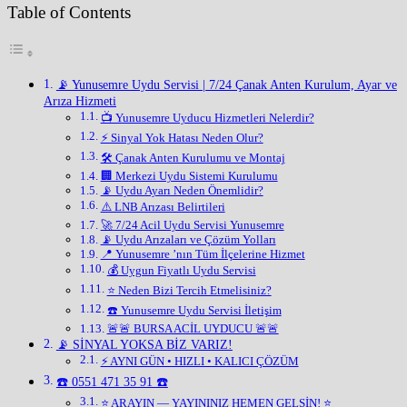
Table of Contents
📡 Yunusemre Uydu Servisi | 7/24 Çanak Anten Kurulum, Ayar ve
Arıza Hizmeti
📺 Yunusemre Uyducu Hizmetleri Nelerdir?
⚡ Sinyal Yok Hatası Neden Olur?
🛠️ Çanak Anten Kurulumu ve Montaj
🏢 Merkezi Uydu Sistemi Kurulumu
📡 Uydu Ayarı Neden Önemlidir?
⚠️ LNB Arızası Belirtileri
🚀 7/24 Acil Uydu Servisi Yunusemre
📡 Uydu Arızaları ve Çözüm Yolları
📍 Yunusemre ’nın Tüm İlçelerine Hizmet
💰 Uygun Fiyatlı Uydu Servisi
⭐ Neden Bizi Tercih Etmelisiniz?
☎️ Yunusemre Uydu Servisi İletişim
🚨🚨 BURSA ACİL UYDUCU 🚨🚨
📡 SİNYAL YOKSA BİZ VARIZ!
⚡ AYNI GÜN • HIZLI • KALICI ÇÖZÜM
☎️ 0551 471 35 91 ☎️
⭐ ARAYIN — YAYININIZ HEMEN GELSİN! ⭐