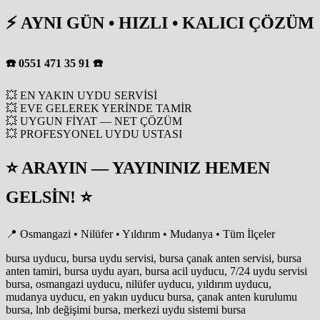
⚡ AYNI GÜN • HIZLI • KALICI ÇÖZÜM
☎️ 0551 471 35 91 ☎️
💥 EN YAKIN UYDU SERVİSİ
💥 EVE GELEREK YERİNDE TAMİR
💥 UYGUN FİYAT — NET ÇÖZÜM
💥 PROFESYONEL UYDU USTASI
⭐ ARAYIN — YAYININIZ HEMEN
GELSİN! ⭐
📍 Osmangazi • Nilüfer • Yıldırım • Mudanya • Tüm İlçeler
bursa uyducu, bursa uydu servisi, bursa çanak anten servisi, bursa
anten tamiri, bursa uydu ayarı, bursa acil uyducu, 7/24 uydu servisi
bursa, osmangazi uyducu, nilüfer uyducu, yıldırım uyducu,
mudanya uyducu, en yakın uyducu bursa, çanak anten kurulumu
bursa, lnb değişimi bursa, merkezi uydu sistemi bursa