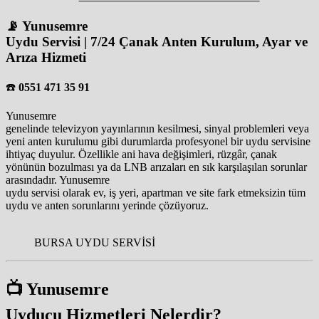
📡 Yunusemre
Uydu Servisi | 7/24 Çanak Anten Kurulum, Ayar ve
Arıza Hizmeti
☎️
0551 471 35 91
Yunusemre
genelinde televizyon yayınlarının kesilmesi, sinyal problemleri veya
yeni anten kurulumu gibi durumlarda profesyonel bir uydu servisine
ihtiyaç duyulur. Özellikle ani hava değişimleri, rüzgâr, çanak
yönünün bozulması ya da LNB arızaları en sık karşılaşılan sorunlar
arasındadır. Yunusemre
uydu servisi olarak ev, iş yeri, apartman ve site fark etmeksizin tüm
uydu ve anten sorunlarını yerinde çözüyoruz.
BURSA UYDU SERVİSİ
📺 Yunusemre
Uyducu Hizmetleri Nelerdir?