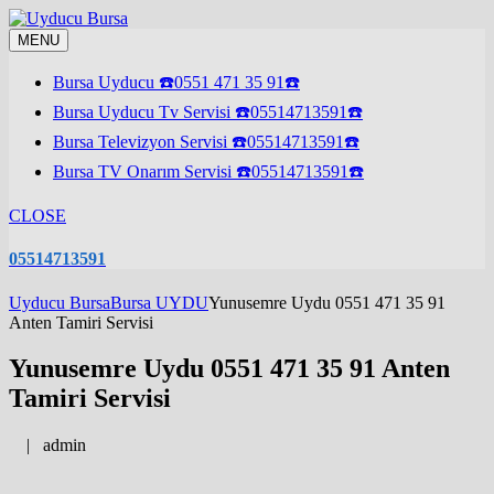
Skip
to
MENU
content
Bursa Uyducu ☎️0551 471 35 91☎️
Bursa Uyducu Tv Servisi ☎️05514713591☎️
Bursa Televizyon Servisi ☎️05514713591☎️
Bursa TV Onarım Servisi ☎️05514713591☎️
CLOSE
05514713591
Uyducu Bursa
Bursa UYDU
Yunusemre Uydu 0551 471 35 91
Anten Tamiri Servisi
Yunusemre Uydu 0551 471 35 91 Anten
Tamiri Servisi
|
admin