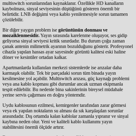
multiswitch sorunlarından kaynaklanır. Özellikle HD kanalların
kaybolması, sinyal seviyesinin düştüğünü gösteren önemli bir
belirtidir. LNB değişimi veya kablo yenilemesiyle sorun tamamen
çözülebilir.
Bir diğer yaygın problem ise
görüntünün donması ve
mozaiklenmesidir.
Yayın sırasında karelenme oluşuyor, ses gidip
geliyorsa sinyal seviyesi kritik sınırdadır. Bu durum çoğu zaman
çanak antenin milimetrik ayarının bozulduğunu gösterir. Profesyonel
cihazla yapılan hassas ayar sayesinde görüntü kalitesi eski haline
döner ve kesintiler ortadan kalkar.
Apartmanlarda kullanılan merkezi sistemlerde ise arızalar daha
karmaşık olabilir. Tek bir parçadaki sorun tüm binada yayın
kesilmesine yol açabilir. Multiswitch arızası, güç kaynağı problemi
veya ana kablo kopması gibi durumlar ancak uzman ekipmanla
tespit edilebilir. Bu nedenle bina sakinlerinin bireysel müdahale
yerine servis çağırması en doğru yöntemdir.
Uydu kablosunun ezilmesi, kemirgenler tarafından zarar görmesi
veya ek yapılan noktaların su alması da sık karşılaşılan sorunlar
arasındadır. Dış ortamda kalan kablolar zamanla yıpranır ve sinyal
kaybına neden olur. Yeni ve kaliteli kablo kullanımı yayın
stabilitesini önemli ölçüde artırır.