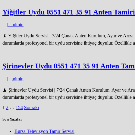
Yiğitler Uydu 0551 471 35 91 Anten Tamiri
admin
|
admin
📡 Yiğitler Uydu Servisi | 7/24 Çanak Anten Kurulum, Ayar ve Arıza H
durumlarda profesyonel bir uydu servisine ihtiyaç duyulur. Özellikle a
Şirinevler Uydu 0551 471 35 91 Anten Tami
admin
|
admin
📡 Şirinevler Uydu Servisi | 7/24 Çanak Anten Kurulum, Ayar ve Arıza
durumlarda profesyonel bir uydu servisine ihtiyaç duyulur. Özellikle a
Yazı
1
2
…
154
Sonraki
sayfalaması
Son Yazılar
Bursa Televizyon Tamir Servisi