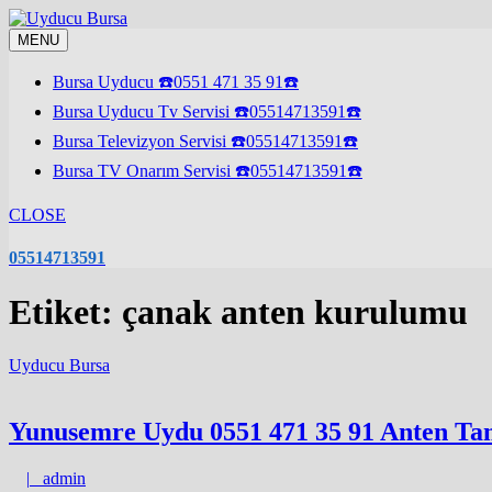
Skip
to
MENU
content
Bursa Uyducu ☎️0551 471 35 91☎️
Bursa Uyducu Tv Servisi ☎️05514713591☎️
Bursa Televizyon Servisi ☎️05514713591☎️
Bursa TV Onarım Servisi ☎️05514713591☎️
CLOSE
05514713591
Etiket:
çanak anten kurulumu
Uyducu Bursa
Yunusemre Uydu 0551 471 35 91 Anten Tam
admin
|
admin