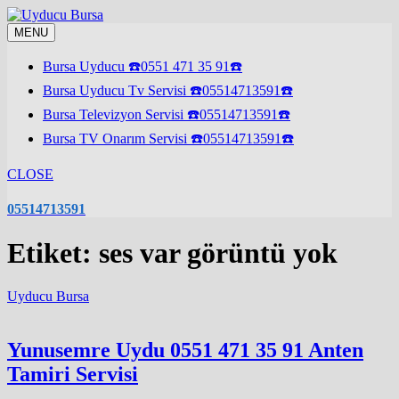
Skip
to
MENU
content
Bursa Uyducu ☎️0551 471 35 91☎️
Bursa Uyducu Tv Servisi ☎️05514713591☎️
Bursa Televizyon Servisi ☎️05514713591☎️
Bursa TV Onarım Servisi ☎️05514713591☎️
CLOSE
05514713591
Etiket:
ses var görüntü yok
Uyducu Bursa
Yunusemre Uydu 0551 471 35 91 Anten
Tamiri Servisi