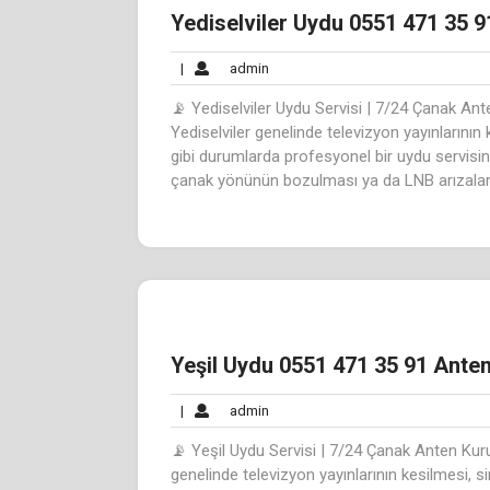
Yediselviler Uydu 0551 471 35 9
admin
|
admin
📡 Yediselviler Uydu Servisi | 7/24 Çanak An
Yediselviler genelinde televizyon yayınlarının
gibi durumlarda profesyonel bir uydu servisine 
çanak yönünün bozulması ya da LNB arızaları e
Yeşil Uydu 0551 471 35 91 Anten
admin
|
admin
📡 Yeşil Uydu Servisi | 7/24 Çanak Anten Kur
genelinde televizyon yayınlarının kesilmesi, s