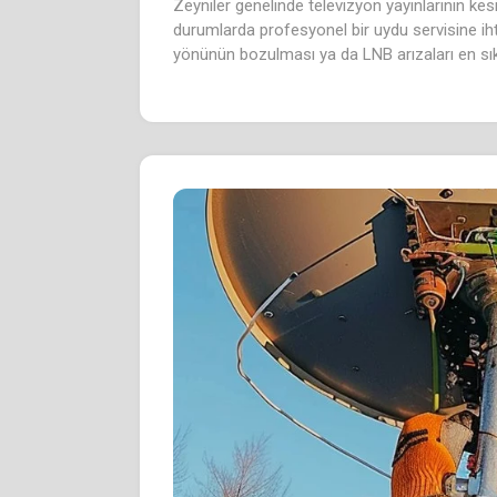
Zeyniler genelinde televizyon yayınlarının kes
durumlarda profesyonel bir uydu servisine ihti
yönünün bozulması ya da LNB arızaları en sık k