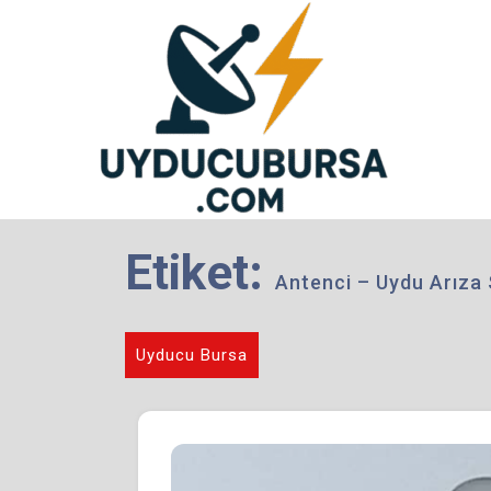
Skip
to
content
Etiket:
Antenci – Uydu Arıza 
Uyducu Bursa