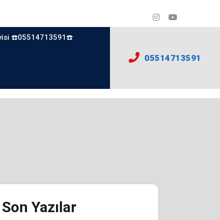
visi ☎️05514713591☎️
05514713591
Son Yazılar