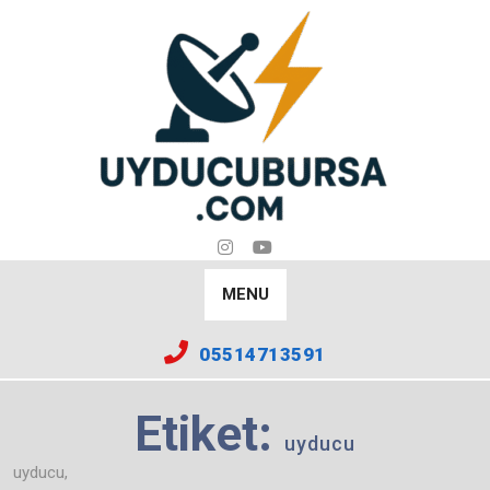
Skip
to
content
MENU
05514713591
Etiket:
uyducu
uyducu,