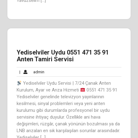
Yavuzselim […]
Yediselviler Uydu 0551 471 35 91
Anten Tamiri Servisi
admin
|
admin
Yediselviler Uydu Servisi | 7/24 Çanak Anten
Kurulum, Ayar ve Arıza Hizmeti
0551 471 35 91
Yediselviler genelinde televizyon yayınlarının
kesilmesi, sinyal problemleri veya yeni anten
kurulumu gibi durumlarda profesyonel bir uydu
servisine ihtiyaç duyulur. Özellikle ani hava
değişimleri, rüzgâr, çanak yönünün bozulması ya da
LNB arızaları en sık karşılaşılan sorunlar arasındadır.
Yediselviler […]