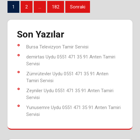
Yazı
1
2
…
182
Sonraki
sayfalaması
Son Yazılar
Bursa Televizyon Tamir Servisi
demirtas Uydu 0551 471 35 91 Anten Tamiri
Servisi
Zümrütevler Uydu 0551 471 35 91 Anten
Tamiri Servisi
Zeyniler Uydu 0551 471 35 91 Anten Tamiri
Servisi
Yunusemre Uydu 0551 471 35 91 Anten Tamiri
Servisi