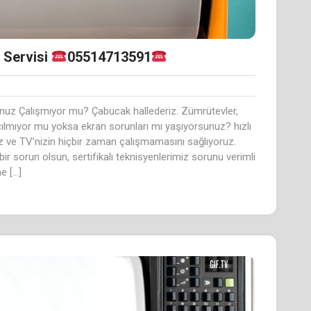
 Servisi
05514713591
unuz Çalışmıyor mu? Çabucak hallederiz. Zümrütevler,
çılmıyor mu yoksa ekran sorunları mı yaşıyorsunuz? hızlı
z ve TV’nizin hiçbir zaman çalışmamasını sağlıyoruz.
 bir sorun olsun, sertifikalı teknisyenlerimiz sorunu verimli
e […]