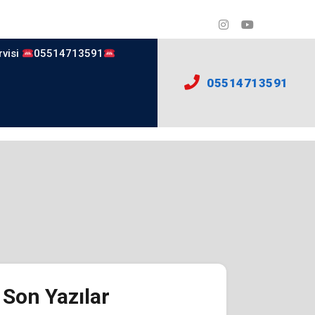
rvisi
05514713591
05514713591
Son Yazılar