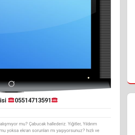
isi
05514713591
alışmıyor mu? Çabucak hallederiz. Yiğitler, Yıldırım
 mu yoksa ekran sorunları mı yaşıyorsunuz? hızlı ve