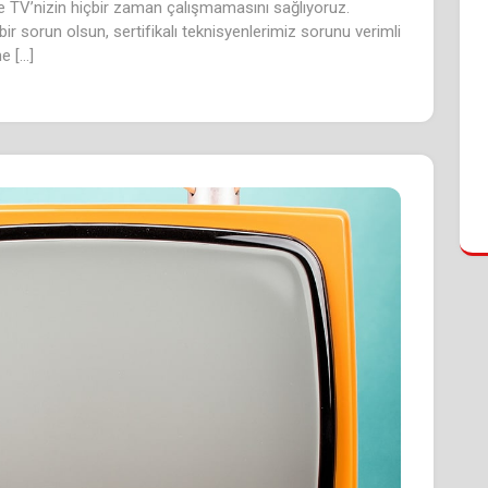
e TV’nizin hiçbir zaman çalışmamasını sağlıyoruz.
 bir sorun olsun, sertifikalı teknisyenlerimiz sorunu verimli
e […]