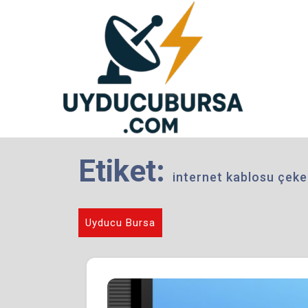
Skip
to
content
Etiket:
internet kablosu çek
Uyducu Bursa