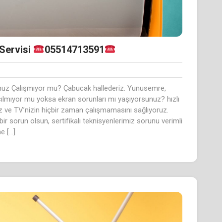
Servisi
05514713591
nuz Çalışmıyor mu? Çabucak hallederiz. Yunusemre,
çılmıyor mu yoksa ekran sorunları mı yaşıyorsunuz? hızlı
z ve TV’nizin hiçbir zaman çalışmamasını sağlıyoruz.
 bir sorun olsun, sertifikalı teknisyenlerimiz sorunu verimli
e […]