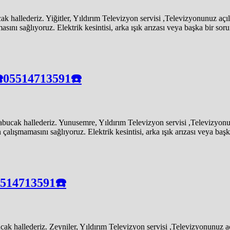
hallederiz. Yiğitler, Yıldırım Televizyon servisi ,Televizyonunuz açıl
 sağlıyoruz. Elektrik kesintisi, arka ışık arızası veya başka bir sorun o
☎️05514713591☎️
ak hallederiz. Yunusemre, Yıldırım Televizyon servisi ,Televizyonun
ışmamasını sağlıyoruz. Elektrik kesintisi, arka ışık arızası veya başka 
5514713591☎️
 hallederiz. Zeyniler, Yıldırım Televizyon servisi ,Televizyonunuz aç