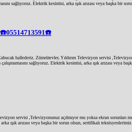
 sağlıyoruz. Elektrik kesintisi, arka ışık arızası veya başka bir sorun o
 ☎️05514713591☎️
ucak hallederiz. Zümrütevler, Yıldırım Televizyon servisi ,Televizyon
ışmamasını sağlıyoruz. Elektrik kesintisi, arka ışık arızası veya başka 
izyon servisi ,Televizyonunuz açılmıyor mu yoksa ekran sorunları mı
rka ışık arızası veya başka bir sorun olsun, sertifikalı teknisyenlerimiz