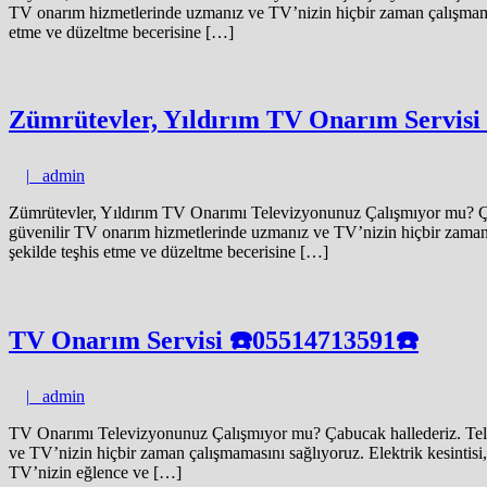
TV onarım hizmetlerinde uzmanız ve TV’nizin hiçbir zaman çalışmamasını
etme ve düzeltme becerisine […]
Zümrütevler, Yıldırım TV Onarım Servisi
admin
|
admin
Zümrütevler, Yıldırım TV Onarımı Televizyonunuz Çalışmıyor mu? Çab
güvenilir TV onarım hizmetlerinde uzmanız ve TV’nizin hiçbir zaman çal
şekilde teşhis etme ve düzeltme becerisine […]
TV Onarım Servisi ☎️05514713591☎️
admin
|
admin
TV Onarımı Televizyonunuz Çalışmıyor mu? Çabucak hallederiz. Telev
ve TV’nizin hiçbir zaman çalışmamasını sağlıyoruz. Elektrik kesintisi, a
TV’nizin eğlence ve […]