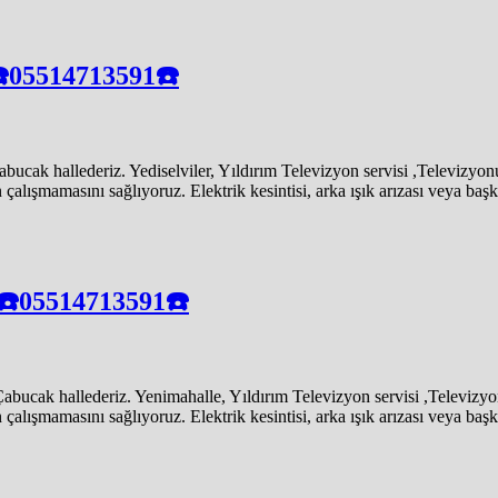
 ☎️05514713591☎️
cak hallederiz. Yediselviler, Yıldırım Televizyon servisi ,Televizyon
ışmamasını sağlıyoruz. Elektrik kesintisi, arka ışık arızası veya başka 
 ☎️05514713591☎️
ucak hallederiz. Yenimahalle, Yıldırım Televizyon servisi ,Televizyo
ışmamasını sağlıyoruz. Elektrik kesintisi, arka ışık arızası veya başka 