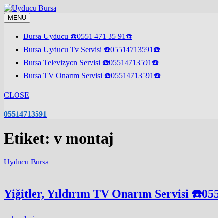
Skip
to
MENU
content
Bursa Uyducu ☎️0551 471 35 91☎️
Bursa Uyducu Tv Servisi ☎️05514713591☎️
Bursa Televizyon Servisi ☎️05514713591☎️
Bursa TV Onarım Servisi ☎️05514713591☎️
CLOSE
05514713591
Etiket:
v montaj
Uyducu Bursa
Yiğitler, Yıldırım TV Onarım Servisi ☎️0