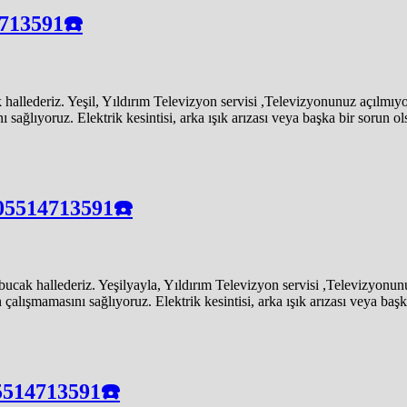
4713591☎️
llederiz. Yeşil, Yıldırım Televizyon servisi ,Televizyonunuz açılmıyo
lıyoruz. Elektrik kesintisi, arka ışık arızası veya başka bir sorun olsu
️05514713591☎️
ak hallederiz. Yeşilyayla, Yıldırım Televizyon servisi ,Televizyonunu
ışmamasını sağlıyoruz. Elektrik kesintisi, arka ışık arızası veya başka 
5514713591☎️