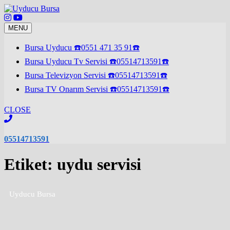
Skip
to
content
MENU
Bursa Uyducu ☎️0551 471 35 91☎️
Bursa Uyducu Tv Servisi ☎️05514713591☎️
Bursa Televizyon Servisi ☎️05514713591☎️
Bursa TV Onarım Servisi ☎️05514713591☎️
CLOSE
05514713591
Etiket:
uydu servisi
Uyducu Bursa