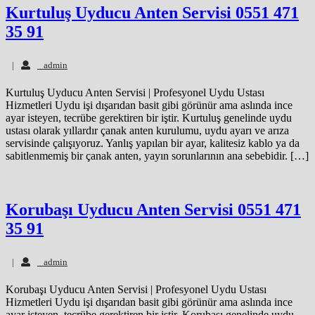
Kurtuluş Uyducu Anten Servisi 0551 471
35 91
admin
|
admin
Kurtuluş Uyducu Anten Servisi | Profesyonel Uydu Ustası
Hizmetleri Uydu işi dışarıdan basit gibi görünür ama aslında ince
ayar isteyen, tecrübe gerektiren bir iştir. Kurtuluş genelinde uydu
ustası olarak yıllardır çanak anten kurulumu, uydu ayarı ve arıza
servisinde çalışıyoruz. Yanlış yapılan bir ayar, kalitesiz kablo ya da
sabitlenmemiş bir çanak anten, yayın sorunlarının ana sebebidir. […]
Korubaşı Uyducu Anten Servisi 0551 471
35 91
admin
|
admin
Korubaşı Uyducu Anten Servisi | Profesyonel Uydu Ustası
Hizmetleri Uydu işi dışarıdan basit gibi görünür ama aslında ince
ayar isteyen, tecrübe gerektiren bir iştir. Korubaşı genelinde uydu