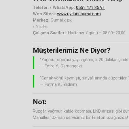
Telefon / WhatsApp:
0551 471 35 91
Web Sitesi:
www.uyducubursa.com
Merkez:
Cumalıkızık
/ Nilüfer
Çalışma Saatleri:
Haftanın 7 günü – 08:00–23:00
Müşterilerimiz Ne Diyor?
“Yağmur sonrası yayın gitmişti, 20 dakika içinde ge
— Emre Y., Osmangazi
“Çanak yönü kaymıştı, sinyali anında düzelttiler.
— Fatma K., Yıldırım
Not:
Rüzgâr, yağmur, kablo kopması, LNB arızası gibi d
Mahallesi Uzman servisimiz bir telefon uzağınızda!