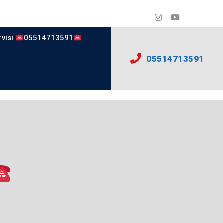
rvisi
05514713591
05514713591