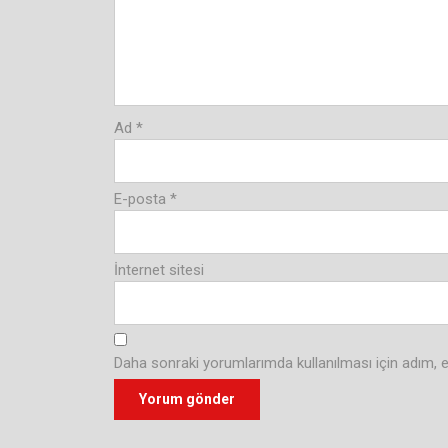
Ad
*
E-posta
*
İnternet sitesi
Daha sonraki yorumlarımda kullanılması için adım, e