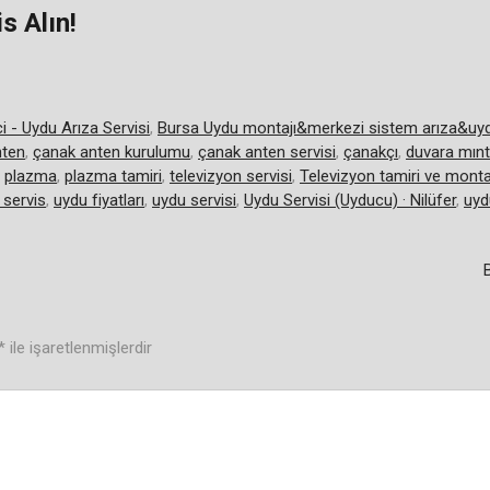
s Alın!
i - Uydu Arıza Servisi
,
Bursa Uydu montajı&merkezi sistem arıza&uydu c
nten
,
çanak anten kurulumu
,
çanak anten servisi
,
çanakçı
,
duvara mınt
,
plazma
,
plazma tamiri
,
televizyon servisi
,
Televizyon tamiri ve monta
 servis
,
uydu fiyatları
,
uydu servisi
,
Uydu Servisi (Uyducu) · Nilüfer
,
uyd
B
*
ile işaretlenmişlerdir