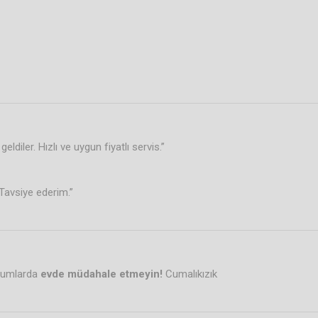
ldiler. Hızlı ve uygun fiyatlı servis.”
 Tavsiye ederim.”
urumlarda
evde müdahale etmeyin!
Cumalıkızık