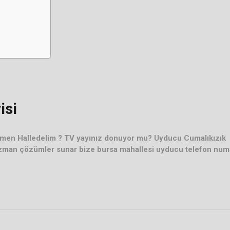
isi
emen Halledelim ? TV yayınız donuyor mu? Uyducu Cumalıkızık
uzman çözümler sunar bize bursa mahallesi uyducu telefon num