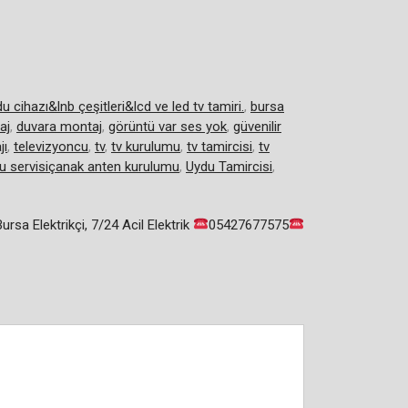
ihazı&lnb çeşitleri&lcd ve led tv tamiri.
,
bursa
aj
,
duvara montaj
,
görüntü var ses yok
,
güvenilir
jı
,
televizyoncu
,
tv
,
tv kurulumu
,
tv tamircisi
,
tv
u servisiçanak anten kurulumu
,
Uydu Tamircisi
,
ursa Elektrikçi, 7/24 Acil Elektrik
05427677575