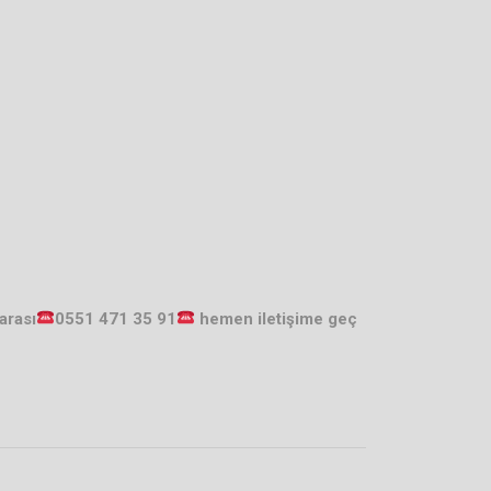
arası
0551 471 35 91
hemen iletişime geç