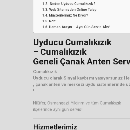
️ Neden Uyducu Cumalıkızık ?
Web Sitemizden Online Talep
Müşterilerimiz Ne Diyor?
Not:
Hemen Arayın – Aynı Gün Servis Alın!
Uyducu Cumalıkızık
– Cumalıkızık
Geneli Çanak Anten Serv
Cumalıkızık
Uyducu olarak Sinyal kaybı mı yaşıyorsunuz H
, çanak anten ve merkezi uydu sistemlerinde 
!
Nilüfer, Osmangazi, Yıldırım ve tüm Cumalıkızık
ilçelerinde aynı gün servis!
Hizmetlerimiz