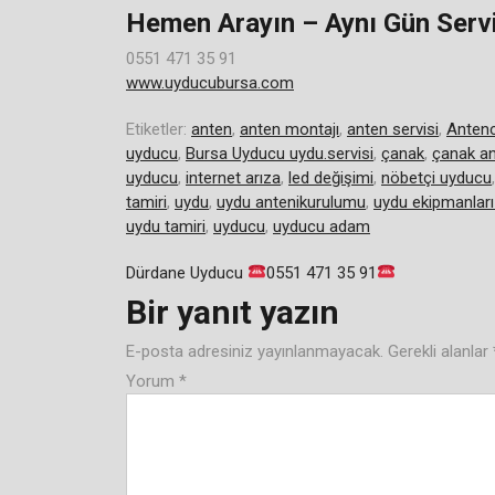
Hemen Arayın – Aynı Gün Servi
0551 471 35 91
www.uyducubursa.com
Etiketler:
anten
,
anten montajı
,
anten servisi
,
Antenc
uyducu
,
Bursa Uyducu uydu.servisi
,
çanak
,
çanak a
uyducu
,
internet arıza
,
led değişimi
,
nöbetçi uyducu
tamiri
,
uydu
,
uydu antenikurulumu
,
uydu ekipmanları
uydu tamiri
,
uyducu
,
uyducu adam
Yazı
Dürdane Uyducu
0551 471 35 91
Bir yanıt yazın
gezinmesi
E-posta adresiniz yayınlanmayacak.
Gerekli alanlar
Yorum
*