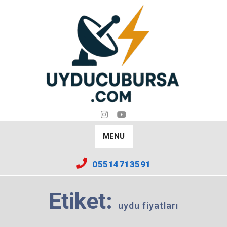
Skip
to
content
MENU
05514713591
Etiket:
uydu fiyatları