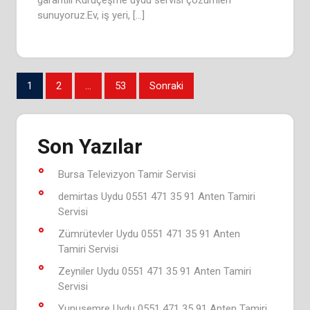
garantili Kuruçeşme uydu servisi çözümleri
sunuyoruz.Ev, iş yeri, […]
Yazı
1
2
…
53
Sonraki
sayfalaması
Son Yazılar
Bursa Televizyon Tamir Servisi
demirtas Uydu 0551 471 35 91 Anten Tamiri
Servisi
Zümrütevler Uydu 0551 471 35 91 Anten
Tamiri Servisi
Zeyniler Uydu 0551 471 35 91 Anten Tamiri
Servisi
Yunusemre Uydu 0551 471 35 91 Anten Tamiri