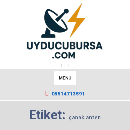
Skip
to
content
MENU
05514713591
Etiket:
çanak anten