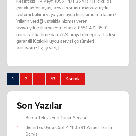
Kesintisiz TV Keyfi (0551 471 35 91) Kızılcıklı ’da
çanak anten ayarı, sinyal sorunu, merkezi uydu
sistemi bakımı veya yeni uydu kurulumu mu lazım?
Yılların verdiği ustalıkla hizmet veren
www.uyducubursa.com olarak, 0551 471 35 91
numaralı hattımızdan 7/24 arayabileceğiniz, hızlı ve
garantili Kızılcıklı uydu servisi çözümleri
sunuyoruz.Ev, iş yeri, […]
Yazı
1
2
…
53
Sonraki
sayfalaması
Son Yazılar
Bursa Televizyon Tamir Servisi
demirtas Uydu 0551 471 35 91 Anten Tamiri
Servisi