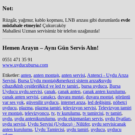
Not:
Rüzgâr, yağmur, kablo kopması, LNB arızası gibi durumlarda
evde
müdahale etmeyin!
Çukurcaköy
Mahallesi Uzman servisimiz bir telefon uzağınızda!
Hemen Arayın – Aynı Gün Servis Alın!
0551 471 35 91
www.uyducubursa.com
Etiketler:
anten
,
anten montajı
,
anten servisi
,
Antenci - Uydu Arıza
Servisi
,
Bursa Uydu montajı&merkezi sistem arıza&uydu
cihazı&lnb çeşitleri&lcd ve led tv tamiri.
,
bursa uyducu
,
Bursa
Uyducu uydu.servisi
,
çanak
,
çanak anten
,
çanak anten kurulumu
,
çanak anten servisi
,
çanakçı
,
duvara mıntaj
,
duvara montaj
,
görüntü
var ses yok
,
güvenilir uyducu
,
internet arıza
,
led değişimi
,
nöbetçi
uyducu
,
plazma
,
plazma tamiri
,
televizyon servisi
,
Televizyon tamiri
ve montajı
,
televizyoncu
,
tv
,
tv kurulumu
,
tv tamircisi
,
tv tamiri
,
uydu
,
uydu antenikurulumu
,
uydu ekipmanları servis
,
uydu fiyatları
,
uydu servisi
,
Uydu Servisi (Uyducu) · Nilüfer
,
uydu servisiçanak
anten kurulumu
,
Uydu Tamircisi
,
uydu tamiri
,
uyducu
,
uyducu
adam