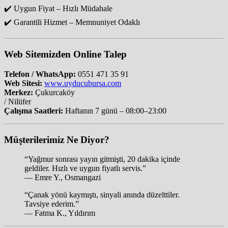
✔️ Uygun Fiyat – Hızlı Müdahale
✔️ Garantili Hizmet – Memnuniyet Odaklı
Web Sitemizden Online Talep
Telefon / WhatsApp:
0551 471 35 91
Web Sitesi:
www.uyducubursa.com
Merkez:
Çukurcaköy
/ Nilüfer
Çalışma Saatleri:
Haftanın 7 günü – 08:00–23:00
Müşterilerimiz Ne Diyor?
“Yağmur sonrası yayın gitmişti, 20 dakika içinde
geldiler. Hızlı ve uygun fiyatlı servis.”
— Emre Y., Osmangazi
“Çanak yönü kaymıştı, sinyali anında düzelttiler.
Tavsiye ederim.”
— Fatma K., Yıldırım