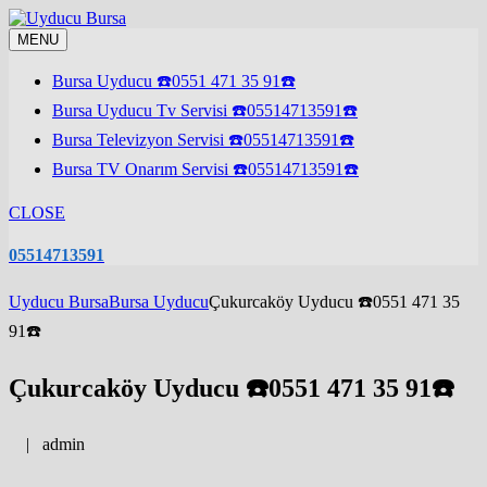
Skip
to
MENU
content
Bursa Uyducu ☎️0551 471 35 91☎️
Bursa Uyducu Tv Servisi ☎️05514713591☎️
Bursa Televizyon Servisi ☎️05514713591☎️
Bursa TV Onarım Servisi ☎️05514713591☎️
CLOSE
05514713591
Uyducu Bursa
Bursa Uyducu
Çukurcaköy Uyducu ☎️0551 471 35
91☎️
Çukurcaköy Uyducu ☎️0551 471 35 91☎️
|
admin