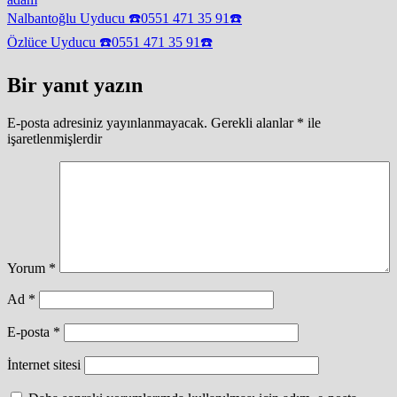
Yazı
Nalbantoğlu Uyducu ☎️0551 471 35 91☎️
gezinmesi
Özlüce Uyducu ☎️0551 471 35 91☎️
Bir yanıt yazın
E-posta adresiniz yayınlanmayacak.
Gerekli alanlar
*
ile
işaretlenmişlerdir
Yorum
*
Ad
*
E-posta
*
İnternet sitesi