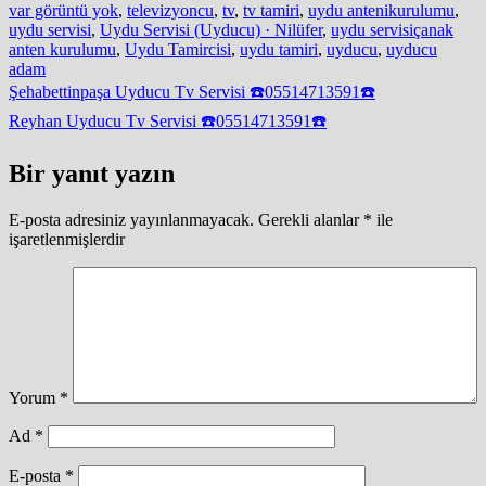
var görüntü yok
,
televizyoncu
,
tv
,
tv tamiri
,
uydu antenikurulumu
,
uydu servisi
,
Uydu Servisi (Uyducu) · Nilüfer
,
uydu servisiçanak
anten kurulumu
,
Uydu Tamircisi
,
uydu tamiri
,
uyducu
,
uyducu
adam
Yazı
Şehabettinpaşa Uyducu Tv Servisi ☎️05514713591☎️
gezinmesi
Reyhan Uyducu Tv Servisi ☎️05514713591☎️
Bir yanıt yazın
E-posta adresiniz yayınlanmayacak.
Gerekli alanlar
*
ile
işaretlenmişlerdir
Yorum
*
Ad
*
E-posta
*