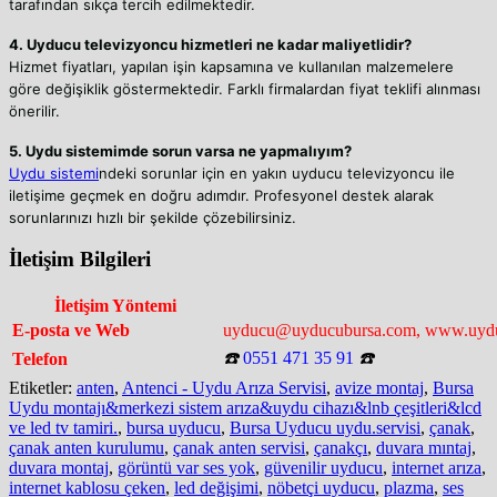
tarafından sıkça tercih edilmektedir.
4. Uyducu televizyoncu hizmetleri ne kadar maliyetlidir?
Hizmet fiyatları, yapılan işin kapsamına ve kullanılan malzemelere
göre değişiklik göstermektedir. Farklı firmalardan fiyat teklifi alınması
önerilir.
5. Uydu sistemimde sorun varsa ne yapmalıyım?
Uydu sistemi
ndeki sorunlar için en yakın uyducu televizyoncu ile
iletişime geçmek en doğru adımdır. Profesyonel destek alarak
sorunlarınızı hızlı bir şekilde çözebilirsiniz.
İletişim Bilgileri
İletişim Yöntemi
E-posta ve Web
uyducu@uyducubursa.com, www.uyd
☎️
0551 471 35 91
☎️
Telefon
Etiketler:
anten
,
Antenci - Uydu Arıza Servisi
,
avize montaj
,
Bursa
Uydu montajı&merkezi sistem arıza&uydu cihazı&lnb çeşitleri&lcd
ve led tv tamiri.
,
bursa uyducu
,
Bursa Uyducu uydu.servisi
,
çanak
,
çanak anten kurulumu
,
çanak anten servisi
,
çanakçı
,
duvara mıntaj
,
duvara montaj
,
görüntü var ses yok
,
güvenilir uyducu
,
internet arıza
,
internet kablosu çeken
,
led değişimi
,
nöbetçi uyducu
,
plazma
,
ses