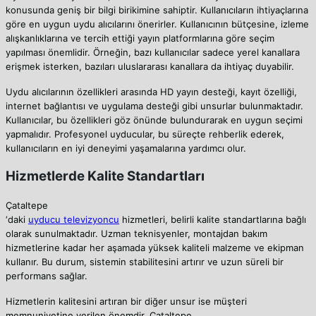
konusunda geniş bir bilgi birikimine sahiptir. Kullanıcıların ihtiyaçlarına
göre en uygun uydu alıcılarını önerirler. Kullanıcının bütçesine, izleme
alışkanlıklarına ve tercih ettiği yayın platformlarına göre seçim
yapılması önemlidir. Örneğin, bazı kullanıcılar sadece yerel kanallara
erişmek isterken, bazıları uluslararası kanallara da ihtiyaç duyabilir.
Uydu alıcılarının özellikleri arasında HD yayın desteği, kayıt özelliği,
internet bağlantısı ve uygulama desteği gibi unsurlar bulunmaktadır.
Kullanıcılar, bu özellikleri göz önünde bulundurarak en uygun seçimi
yapmalıdır. Profesyonel uyducular, bu süreçte rehberlik ederek,
kullanıcıların en iyi deneyimi yaşamalarına yardımcı olur.
Hizmetlerde Kalite Standartları
Çataltepe
‘daki
uyducu televizyoncu
hizmetleri, belirli kalite standartlarına bağlı
olarak sunulmaktadır. Uzman teknisyenler, montajdan bakım
hizmetlerine kadar her aşamada yüksek kaliteli malzeme ve ekipman
kullanır. Bu durum, sistemin stabilitesini artırır ve uzun süreli bir
performans sağlar.
Hizmetlerin kalitesini artıran bir diğer unsur ise müşteri
memnuniyetine verilen önemdir. Çataltepe