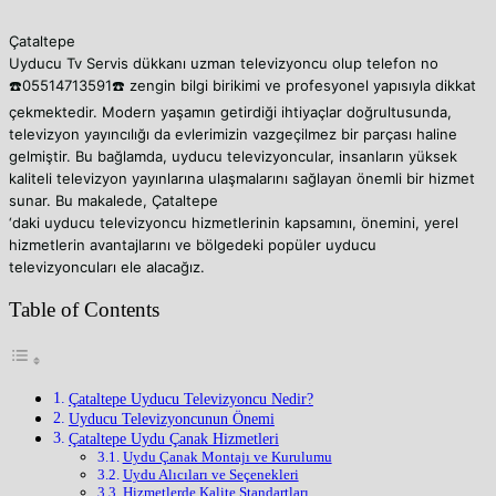
Çataltepe
Uyducu Tv Servis dükkanı uzman televizyoncu olup telefon no
☎️05514713591☎️ zengin bilgi birikimi
ve profesyonel yapısıyla dikkat
çekmektedir. Modern yaşamın getirdiği ihtiyaçlar doğrultusunda,
televizyon yayıncılığı da evlerimizin vazgeçilmez bir parçası haline
gelmiştir. Bu bağlamda, uyducu televizyoncular, insanların yüksek
kaliteli televizyon yayınlarına ulaşmalarını sağlayan önemli bir hizmet
sunar. Bu makalede, Çataltepe
‘daki uyducu televizyoncu hizmetlerinin kapsamını, önemini, yerel
hizmetlerin avantajlarını ve bölgedeki popüler uyducu
televizyoncuları ele alacağız.
Table of Contents
Çataltepe Uyducu Televizyoncu Nedir?
Uyducu Televizyoncunun Önemi
Çataltepe Uydu Çanak Hizmetleri
Uydu Çanak Montajı ve Kurulumu
Uydu Alıcıları ve Seçenekleri
Hizmetlerde Kalite Standartları