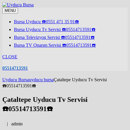
Skip
to
MENU
content
Bursa Uyducu ☎️0551 471 35 91☎️
Bursa Uyducu Tv Servisi ☎️05514713591☎️
Bursa Televizyon Servisi ☎️05514713591☎️
Bursa TV Onarım Servisi ☎️05514713591☎️
CLOSE
05514713591
Uyducu Bursa
uyducu bursa
Çataltepe Uyducu Tv Servisi
☎️05514713591☎️
Çataltepe Uyducu Tv Servisi
☎️05514713591☎️
|
admin