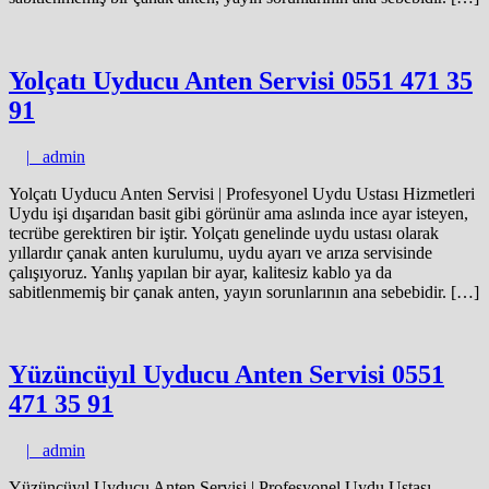
Yolçatı Uyducu Anten Servisi 0551 471 35
91
admin
|
admin
Yolçatı Uyducu Anten Servisi | Profesyonel Uydu Ustası Hizmetleri
Uydu işi dışarıdan basit gibi görünür ama aslında ince ayar isteyen,
tecrübe gerektiren bir iştir. Yolçatı genelinde uydu ustası olarak
yıllardır çanak anten kurulumu, uydu ayarı ve arıza servisinde
çalışıyoruz. Yanlış yapılan bir ayar, kalitesiz kablo ya da
sabitlenmemiş bir çanak anten, yayın sorunlarının ana sebebidir. […]
Yüzüncüyıl Uyducu Anten Servisi 0551
471 35 91
admin
|
admin
Yüzüncüyıl Uyducu Anten Servisi | Profesyonel Uydu Ustası