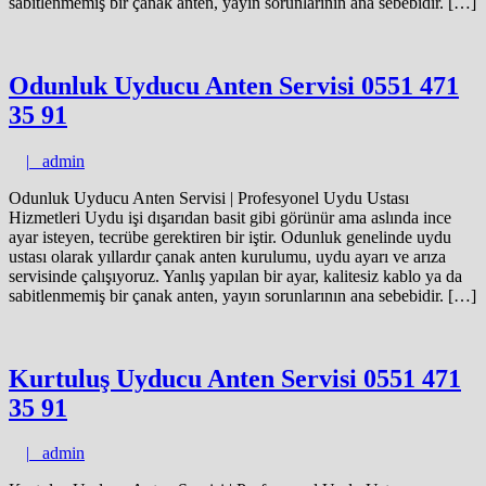
sabitlenmemiş bir çanak anten, yayın sorunlarının ana sebebidir. […]
Odunluk Uyducu Anten Servisi 0551 471
35 91
admin
|
admin
Odunluk Uyducu Anten Servisi | Profesyonel Uydu Ustası
Hizmetleri Uydu işi dışarıdan basit gibi görünür ama aslında ince
ayar isteyen, tecrübe gerektiren bir iştir. Odunluk genelinde uydu
ustası olarak yıllardır çanak anten kurulumu, uydu ayarı ve arıza
servisinde çalışıyoruz. Yanlış yapılan bir ayar, kalitesiz kablo ya da
sabitlenmemiş bir çanak anten, yayın sorunlarının ana sebebidir. […]
Kurtuluş Uyducu Anten Servisi 0551 471
35 91
admin
|
admin