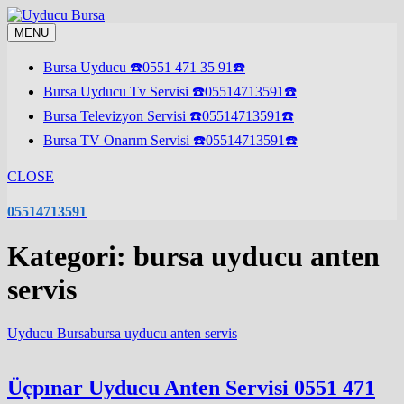
Skip
to
MENU
content
Bursa Uyducu ☎️0551 471 35 91☎️
Bursa Uyducu Tv Servisi ☎️05514713591☎️
Bursa Televizyon Servisi ☎️05514713591☎️
Bursa TV Onarım Servisi ☎️05514713591☎️
CLOSE
05514713591
Kategori:
bursa uyducu anten
servis
Uyducu Bursa
bursa uyducu anten servis
Üçpınar Uyducu Anten Servisi 0551 471