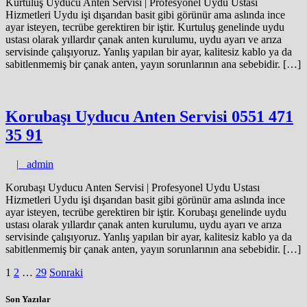
Kurtuluş Uyducu Anten Servisi | Profesyonel Uydu Ustası
Hizmetleri Uydu işi dışarıdan basit gibi görünür ama aslında ince
ayar isteyen, tecrübe gerektiren bir iştir. Kurtuluş genelinde uydu
ustası olarak yıllardır çanak anten kurulumu, uydu ayarı ve arıza
servisinde çalışıyoruz. Yanlış yapılan bir ayar, kalitesiz kablo ya da
sabitlenmemiş bir çanak anten, yayın sorunlarının ana sebebidir. […]
Korubaşı Uyducu Anten Servisi 0551 471
35 91
admin
|
admin
Korubaşı Uyducu Anten Servisi | Profesyonel Uydu Ustası
Hizmetleri Uydu işi dışarıdan basit gibi görünür ama aslında ince
ayar isteyen, tecrübe gerektiren bir iştir. Korubaşı genelinde uydu
ustası olarak yıllardır çanak anten kurulumu, uydu ayarı ve arıza
servisinde çalışıyoruz. Yanlış yapılan bir ayar, kalitesiz kablo ya da
sabitlenmemiş bir çanak anten, yayın sorunlarının ana sebebidir. […]
Yazı
1
2
…
29
Sonraki
sayfalaması
Son Yazılar