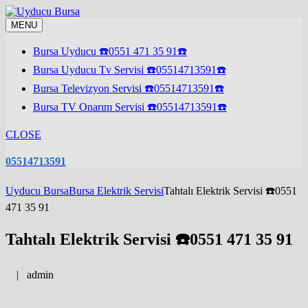
Skip
to
MENU
content
Bursa Uyducu ☎️0551 471 35 91☎️
Bursa Uyducu Tv Servisi ☎️05514713591☎️
Bursa Televizyon Servisi ☎️05514713591☎️
Bursa TV Onarım Servisi ☎️05514713591☎️
CLOSE
05514713591
Uyducu Bursa
Bursa Elektrik Servisi
Tahtalı Elektrik Servisi ☎️0551
471 35 91
Tahtalı Elektrik Servisi ☎️0551 471 35 91
|
admin