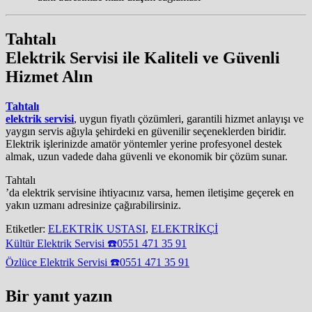
Tahtalı
Elektrik Servisi ile Kaliteli ve Güvenli
Hizmet Alın
Tahtalı
elektrik servisi
, uygun fiyatlı çözümleri, garantili hizmet anlayışı ve
yaygın servis ağıyla şehirdeki en güvenilir seçeneklerden biridir.
Elektrik işlerinizde amatör yöntemler yerine profesyonel destek
almak, uzun vadede daha güvenli ve ekonomik bir çözüm sunar.
Tahtalı
’da elektrik servisine ihtiyacınız varsa, hemen iletişime geçerek en
yakın uzmanı adresinize çağırabilirsiniz.
Etiketler:
ELEKTRİK USTASI
,
ELEKTRİKÇİ
Yazı
Kültür Elektrik Servisi ☎️0551 471 35 91
gezinmesi
Özlüce Elektrik Servisi ☎️0551 471 35 91
Bir yanıt yazın