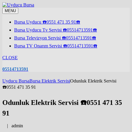
Skip
to
MENU
content
Bursa Uyducu ☎️0551 471 35 91☎️
Bursa Uyducu Tv Servisi ☎️05514713591☎️
Bursa Televizyon Servisi ☎️05514713591☎️
Bursa TV Onarım Servisi ☎️05514713591☎️
CLOSE
05514713591
Uyducu Bursa
Bursa Elektrik Servisi
Odunluk Elektrik Servisi
☎️0551 471 35 91
Odunluk Elektrik Servisi ☎️0551 471 35
91
|
admin