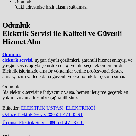
Odunluk
’daki adresinize hızlı ulaşım sağlaması
Odunluk
Elektrik Servisi ile Kaliteli ve Güvenli
Hizmet Alın
Odunluk
elektrik servisi
, uygun fiyatlı çözümleri, garantili hizmet anlayışı ve
yaygın servis ağıyla şehirdeki en güvenilir seçeneklerden biridir.
Elektrik işlerinizde amatör yöntemler yerine profesyonel destek
almak, uzun vadede daha güvenli ve ekonomik bir çözüm sunar.
Odunluk
’da elektrik servisine ihtiyacınız varsa, hemen iletişime geçerek en
yakın uzmanı adresinize çağırabilirsiniz.
Etiketler:
ELEKTRİK USTASI
,
ELEKTRİKÇİ
Yazı
Özlüce Elektrik Servisi ☎️0551 471 35 91
gezinmesi
Üçpınar Elektrik Servisi ☎️0551 471 35 91