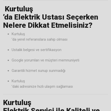
️
Kurtuluş
’da Elektrik Ustası Seçerken
Nelere Dikkat Etmelisiniz?
Kurtuluş
’da yerel referanslara sahip olması
Ustalık belgesi ve sertifikasyon
Google yorumları ve müşteri memnuniyeti
Garantili hizmet sunup sunmadığı
Kurtuluş
’daki adresinize hızlı ulaşım sağlaması
Kurtuluş
Elektrik Servisi ile Kaliteli ve