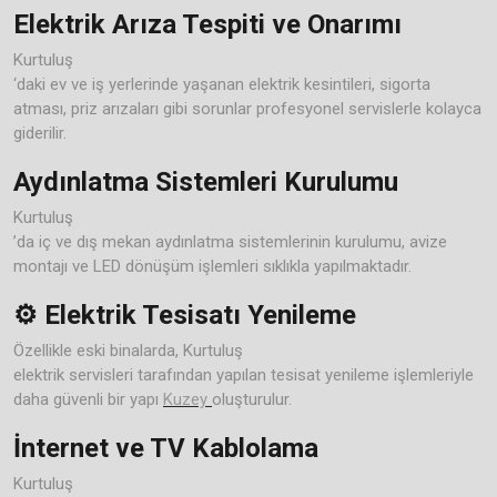
Elektrik Arıza Tespiti ve Onarımı
Kurtuluş
‘daki ev ve iş yerlerinde yaşanan elektrik kesintileri, sigorta
atması, priz arızaları gibi sorunlar profesyonel servislerle kolayca
giderilir.
Aydınlatma Sistemleri Kurulumu
Kurtuluş
’da iç ve dış mekan aydınlatma sistemlerinin kurulumu, avize
montajı ve LED dönüşüm işlemleri sıklıkla yapılmaktadır.
⚙️ Elektrik Tesisatı Yenileme
Özellikle eski binalarda, Kurtuluş
elektrik servisleri tarafından yapılan tesisat yenileme işlemleriyle
daha güvenli bir yapı
Kuzey
oluşturulur.
İnternet ve TV Kablolama
Kurtuluş