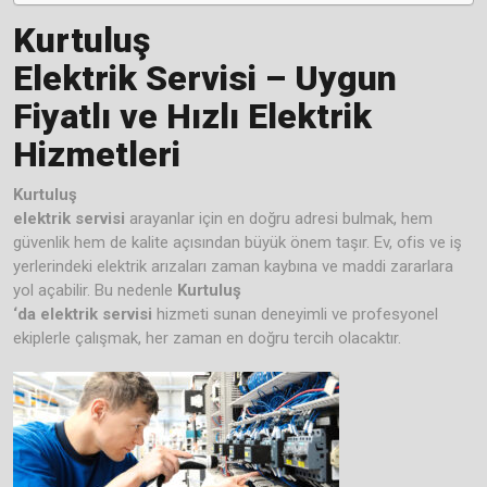
Kurtuluş
Elektrik Servisi – Uygun
Fiyatlı ve Hızlı Elektrik
Hizmetleri
Kurtuluş
elektrik servisi
arayanlar için en doğru adresi bulmak, hem
güvenlik hem de kalite açısından büyük önem taşır. Ev, ofis ve iş
yerlerindeki elektrik arızaları zaman kaybına ve maddi zararlara
yol açabilir. Bu nedenle
Kurtuluş
‘da elektrik servisi
hizmeti sunan deneyimli ve profesyonel
ekiplerle çalışmak, her zaman en doğru tercih olacaktır.