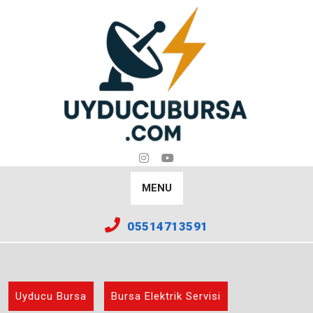
Skip
to
content
MENU
05514713591
Uyducu Bursa
Bursa Elektrik Servisi