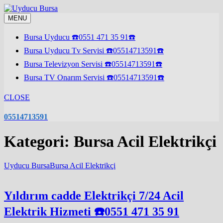
Skip
to
MENU
content
Bursa Uyducu ☎️0551 471 35 91☎️
Bursa Uyducu Tv Servisi ☎️05514713591☎️
Bursa Televizyon Servisi ☎️05514713591☎️
Bursa TV Onarım Servisi ☎️05514713591☎️
CLOSE
05514713591
Kategori:
Bursa Acil Elektrikçi
Uyducu Bursa
Bursa Acil Elektrikçi
Yıldırım cadde Elektrikçi 7/24 Acil
Elektrik Hizmeti ☎️​​0551 471 35 91