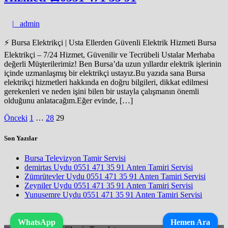
admin
|
admin
⚡ Bursa Elektrikçi | Usta Ellerden Güvenli Elektrik Hizmeti Bursa
Elektrikçi – 7/24 Hizmet, Güvenilir ve Tecrübeli Ustalar Merhaba
değerli Müşterilerimiz! Ben Bursa’da uzun yıllardır elektrik işlerinin
içinde uzmanlaşmış bir elektrikçi ustayız.Bu yazıda sana Bursa
elektrikçi hizmetleri hakkında en doğru bilgileri, dikkat edilmesi
gerekenleri ve neden işini bilen bir ustayla çalışmanın önemli
olduğunu anlatacağım.Eğer evinde, […]
Yazı
Önceki
1
…
28
29
sayfalaması
Son Yazılar
Bursa Televizyon Tamir Servisi
demirtas Uydu 0551 471 35 91 Anten Tamiri Servisi
Zümrütevler Uydu 0551 471 35 91 Anten Tamiri Servisi
Zeyniler Uydu 0551 471 35 91 Anten Tamiri Servisi
Yunusemre Uydu 0551 471 35 91 Anten Tamiri Servisi
WhatsApp
Hemen Ara